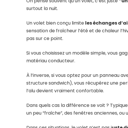
On pense souvent qu’un volet, c’est juste
“un
surtout la nuit.
Un volet bien conçu limite
les échanges d’ai
sensation de fraîcheur l’été et de chaleur l’hi
pas sur ce point.
Si vous choisissez un modèle simple, vous gagn
matériau conducteur.
À l’inverse, si vous optez pour un panneau a
structure sandwich), vous récupérez une perf
l’alu devient vraiment confortable.
Dans quels cas la différence se voit ? Typiq
un peu “fraîche”, des fenêtres anciennes, ou 
Dans ces situations, le volet n’est pas j
uste d