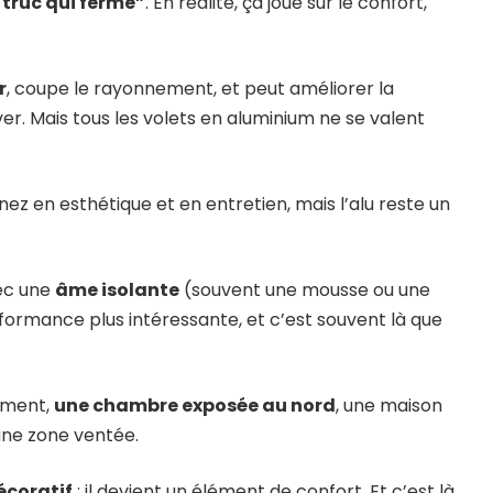
 truc qui ferme”
. En réalité, ça joue sur le confort,
r
, coupe le rayonnement, et peut améliorer la
ver. Mais tous les volets en aluminium ne se valent
ez en esthétique et en entretien, mais l’alu reste un
vec une
âme isolante
(souvent une mousse ou une
ormance plus intéressante, et c’est souvent là que
uement,
une chambre exposée au nord
, une maison
une zone ventée.
écoratif
: il devient un élément de confort. Et c’est là